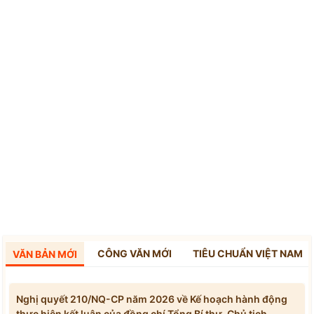
CÔNG VĂN MỚI
TIÊU CHUẨN VIỆT NAM
VĂN BẢN MỚI
Nghị quyết 210/NQ-CP năm 2026 về Kế hoạch hành động
thực hiện kết luận của đồng chí Tổng Bí thư, Chủ tịch