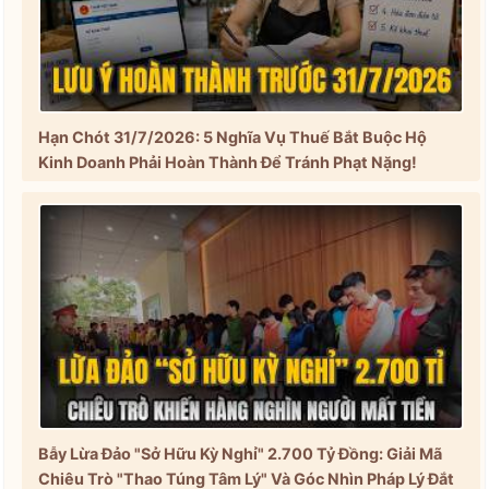
Hạn Chót 31/7/2026: 5 Nghĩa Vụ Thuế Bắt Buộc Hộ
Kinh Doanh Phải Hoàn Thành Để Tránh Phạt Nặng!
Bẫy Lừa Đảo "Sở Hữu Kỳ Nghỉ" 2.700 Tỷ Đồng: Giải Mã
Chiêu Trò "Thao Túng Tâm Lý" Và Góc Nhìn Pháp Lý Đắt